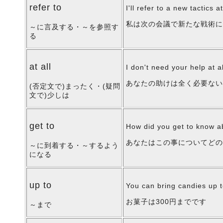
refer to
I'll refer to a new tactics 
私は次の会議で新たな戦術
～に言及する・～を参照す
る
at all
I don't need your help at al
あなたの助けは全く必要な
(否定文で)まったく・(疑問
文で)少しは
get to
How did you get to know a
あなたはこの事についてどの
～に到着する・～するよう
になる
up to
You can bring candies up 
お菓子は300円までです
～まで