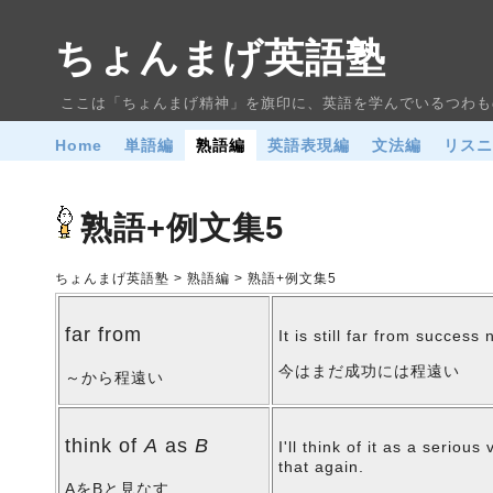
ちょんまげ英語塾
ここは「ちょんまげ精神」を旗印に、英語を学んでいるつわも
Home
単語編
熟語編
英語表現編
文法編
リス
熟語+例文集5
ちょんまげ英語塾 > 熟語編 > 熟語+例文集5
far from
It is still far from success 
今はまだ成功には程遠い
～から程遠い
think of
A
as
B
I'll think of it as a serious 
that again.
AをBと見なす