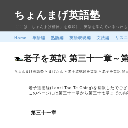
ちょんまげ英語塾
ここは「ちょんまげ精神」を旗印に、英語を学んでいるつわも
Home
単語編
熟語編
英語表現編
文法編
リス
老子を英訳 第三十一章～
ちょんまげ英語塾 > まげたん > 老子道徳経を英訳 > 老子を英訳 
老子道徳経(Laozi Tao Te Ching)を翻訳したでご
このページには第三十一章から第三十七章までの内
第三十一章