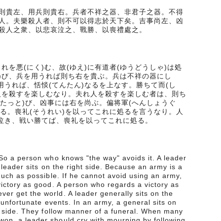
則貴左、用兵則貴右。兵者不祥之器、非君子之器。不得
人。夫樂殺人者、則不可以得志於天下矣。吉事尚左、凶
殺人之衆、以悲哀泣之、戰勝、以喪禮處之。
これを悪(にく)む、故(ゆえ)に有道者(ゆうどうしゃ)は処
っと)び、兵を用うれば則ち右を貴ぶ。兵は不祥の器にし
用うれば、恬惔(てんたん)なるを上なす。勝ちて而(し
人を殺すを楽しむなり。夫れ人を殺すを楽しむ者は、則ち
(たっと)び、凶事には右を尚ぶ。偏将軍(へんしょうぐ
居る。喪礼(そうれい)を以ってこれに処るを言うなり。人
を泣き、戦い勝てば、喪礼を以ってこれに処る。
. So a person who knows "the way" avoids it. A leader
a leader sits on the right side. Because an army is a
 much as possible. If he cannot avoid using an army,
 victory as good. A person who regards a victory as
er get the world. A leader generally sits on the
n unfortunate events. In an army, a general sits on
eft side. They follow manner of a funeral. When many
won, a leader should cry with mourning by following