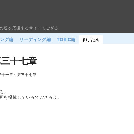
の達を応援するサイトでござる!
ニング編
リーディング編
TOEIC編
まげたん
第三十七章
第三十一章～第三十七章
ざる。
容を掲載しているでござるよ。