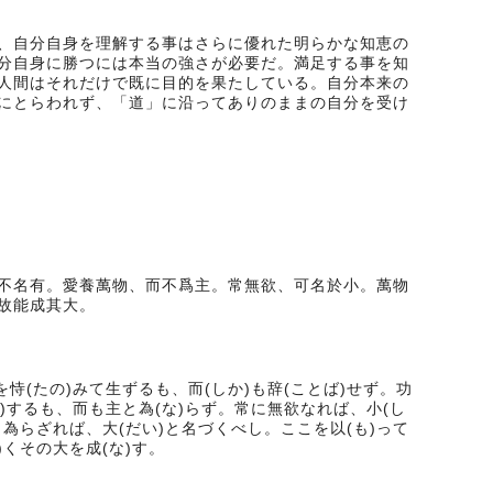
、自分自身を理解する事はさらに優れた明らかな知恵の
分自身に勝つには本当の強さが必要だ。満足する事を知
人間はそれだけで既に目的を果たしている。自分本来の
にとらわれず、「道」に沿ってありのままの自分を受け
不名有。愛養萬物、而不爲主。常無欲、可名於小。萬物
故能成其大。
恃(たの)みて生ずるも、而(しか)も辞(ことば)せず。功
)するも、而も主と為(な)らず。常に無欲なれば、小(し
為らざれば、大(だい)と名づくべし。ここを以(も)って
)くその大を成(な)す。