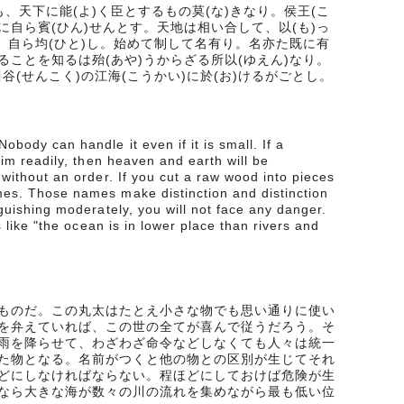
も、天下に能(よ)く臣とするもの莫(な)きなり。侯王(こ
)に自ら賓(ひん)せんとす。天地は相い合して、以(も)っ
、自ら均(ひと)し。始めて制して名有り。名亦た既に有
ことを知るは殆(あや)うからざる所以(ゆえん)なり。
川谷(せんこく)の江海(こうかい)に於(お)けるがごとし。
body can handle it even if it is small. If a
him readily, then heaven and earth will be
 without an order. If you cut a raw wood into pieces
mes. Those names make distinction and distinction
guishing moderately, you will not face any danger.
s like "the ocean is in lower place than rivers and
ものだ。この丸太はたとえ小さな物でも思い通りに使い
を弁えていれば、この世の全てが喜んで従うだろう。そ
雨を降らせて、わざわざ命令などしなくても人々は統一
た物となる。名前がつくと他の物との区別が生じてそれ
どにしなければならない。程ほどにしておけば危険が生
なら大きな海が数々の川の流れを集めながら最も低い位