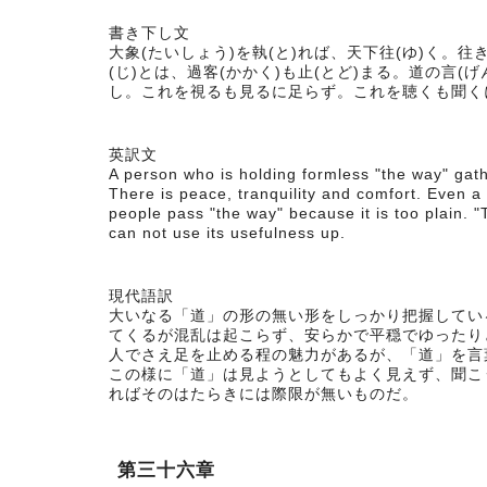
書き下し文
大象(たいしょう)を執(と)れば、天下往(ゆ)く。往
(じ)とは、過客(かかく)も止(とど)まる。道の言(
し。これを視るも見るに足らず。これを聴くも聞く
英訳文
A person who is holding formless "the way" gath
There is peace, tranquility and comfort. Even a
people pass "the way" because it is too plain. 
can not use its usefulness up.
現代語訳
大いなる「道」の形の無い形をしっかり把握してい
てくるが混乱は起こらず、安らかで平穏でゆったり
人でさえ足を止める程の魅力があるが、「道」を言
この様に「道」は見ようとしてもよく見えず、聞こ
ればそのはたらきには際限が無いものだ。
第三十六章