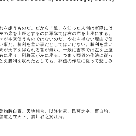
れを嫌うものだ。だから「道」を知った人間は軍隊には
左の席を上座とするのに軍隊では右の席を上座にする。
々が本来使うものではないのだ。やむを得ない理由で使
い事だ。勝利を善い事だとしてはいけない。勝利を善い
間が天下を得られる筈が無い。一般に吉事では左を上座
右に座り、副将軍が左に座る。つまり葬儀の作法に従っ
とえ勝利を収めたとしても、葬儀の作法に従って悲しみ
萬物將自賓。天地相合、以降甘露、民莫之令、而自均。
譬道之在天下、猶川谷之於江海。