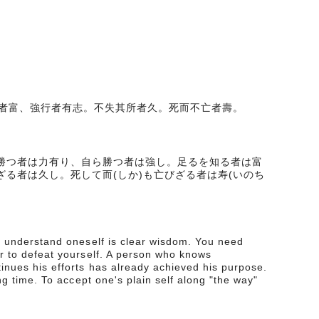
者富、強行者有志。不失其所者久。死而不亡者壽。
に勝つ者は力有り、自ら勝つ者は強し。足るを知る者は富
ざる者は久し。死して而(しか)も亡びざる者は寿(いのち
o understand oneself is clear wisdom. You need
r to defeat yourself. A person who knows
inues his efforts has already achieved his purpose.
ng time. To accept one's plain self along "the way"