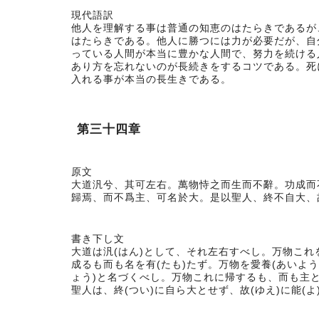
現代語訳
他人を理解する事は普通の知恵のはたらきであるが
はたらきである。他人に勝つには力が必要だが、自
っている人間が本当に豊かな人間で、努力を続ける
あり方を忘れないのが長続きをするコツである。死
入れる事が本当の長生きである。
第三十四章
原文
大道汎兮、其可左右。萬物恃之而生而不辭。功成而
歸焉、而不爲主、可名於大。是以聖人、終不自大、
書き下し文
大道は汎(はん)として、それ左右すべし。万物これを
成るも而も名を有(たも)たず。万物を愛養(あいよう
ょう)と名づくべし。万物これに帰するも、而も主と
聖人は、終(つい)に自ら大とせず、故(ゆえ)に能(よ