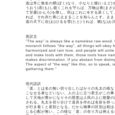
道は常に無名の樸(ぼく)なり。小なりと雖(いえど)
うおう)若(も)し能くこれを守らば、万物は将(まさ
て甘露(かんろ)を降し、民はこれに令する莫くして
れば、それ亦た将に止まることを知らんとす。止まる
道の天下に在(お)けるを譬(たと)うれば、猶(な)お
英訳文
"The way" is always like a nameless raw wood. No
monarch follows "the way", all things will obey 
harmonized and rain love, and people will unite
and make tools with them, those tools have na
makes discrimination. If you abstain from distin
The aspect of "the way" like this, so to speak, i
gathering them."
現代語訳
「道」とは名の無い切り出したばかりの丸太の様な
こなせる者などいない。人の上に立つ君主がこの事
して天地が豊かになりその恩恵は人民の上に慈愛の
される。丸太を切り分けて道具を作れば名前を持っ
が行き着くと差別となる。だから物事の区別は程ほ
じる心配が無い。この様な「道」の在り方は例える