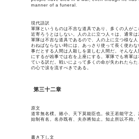
manner of a funeral.
現代語訳
軍隊というものは不吉な道具であり、多くの人がこ
近寄ろうとはしない。人の上に立つ人々は、通常は
軍隊は不吉な道具であるので、人の上に立つ様な人
わねばならない時には、あっさり使って長く使わな
事だとする人間は人殺しを楽しむ人間だ。そんな人
にするが凶事では右を上座にする。軍隊でも将軍は
ている訳だ。戦いによって多くの命が失われたらた
の心で涙を流すべきである。
第三十二章
原文
道常無名樸。雖小、天下莫能臣也。侯王若能守之、
始制有名。名亦既有、夫亦將知止。知止所以不殆。
書き下し文