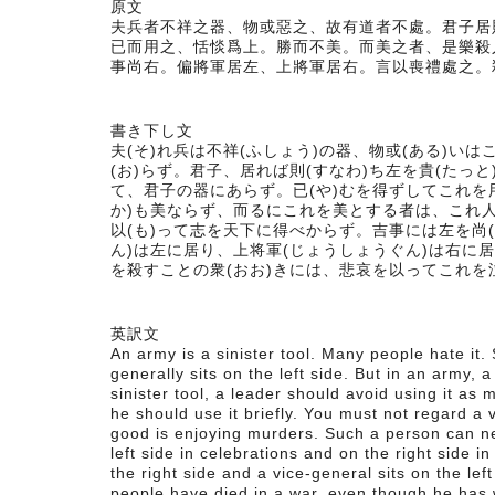
原文
夫兵者不祥之器、物或惡之、故有道者不處。君子居
已而用之、恬惔爲上。勝而不美。而美之者、是樂殺
事尚右。偏將軍居左、上將軍居右。言以喪禮處之。
書き下し文
夫(そ)れ兵は不祥(ふしょう)の器、物或(ある)いは
(お)らず。君子、居れば則(すなわ)ち左を貴(た
て、君子の器にあらず。已(や)むを得ずしてこれを
か)も美ならず、而るにこれを美とする者は、これ
以(も)って志を天下に得べからず。吉事には左を尚
ん)は左に居り、上将軍(じょうしょうぐん)は右に
を殺すことの衆(おお)きには、悲哀を以ってこれ
英訳文
An army is a sinister tool. Many people hate it
generally sits on the left side. But in an army, 
sinister tool, a leader should avoid using it as
he should use it briefly. You must not regard a
good is enjoying murders. Such a person can nev
left side in celebrations and on the right side i
the right side and a vice-general sits on the l
people have died in a war, even though he has 