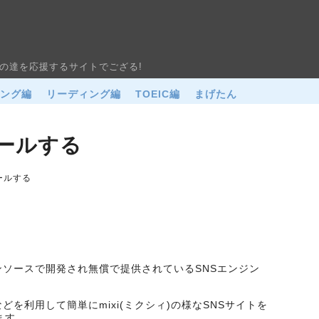
の達を応援するサイトでござる!
ニング編
リーディング編
TOEIC編
まげたん
トールする
トールする
ソースで開発され無償で提供されているSNSエンジン
どを利用して簡単にmixi(ミクシィ)の様なSNSサイトを
ます。