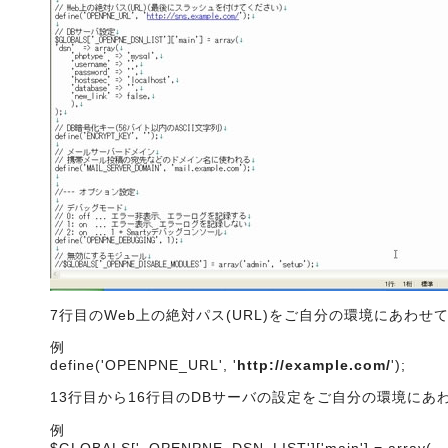
7行目のWeb上の絶対パス(URL)をご自分の環境にあわせ
例
define('OPENPNE_URL', '
http://example.com/
');
13行目から16行目のDBサーバの設定をご自分の環境にあ
例
$GLOBALS['_OPENPNE_DSN_LIST']['main'] = array(