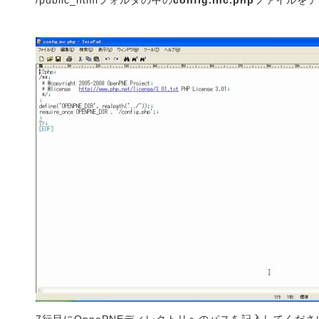
/public_htmlフォルダの中の
config.inc.php
ファイルをテ
7行目にOpnePNEディレクトリへのパスを記入してくださ