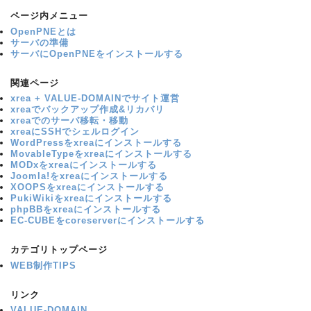
ページ内メニュー
OpenPNEとは
サーバの準備
サーバにOpenPNEをインストールする
関連ページ
xrea + VALUE-DOMAINでサイト運営
xreaでバックアップ作成&リカバリ
xreaでのサーバ移転・移動
xreaにSSHでシェルログイン
WordPressをxreaにインストールする
MovableTypeをxreaにインストールする
MODxをxreaにインストールする
Joomla!をxreaにインストールする
XOOPSをxreaにインストールする
PukiWikiをxreaにインストールする
phpBBをxreaにインストールする
EC-CUBEをcoreserverにインストールする
カテゴリトップページ
WEB制作TIPS
リンク
VALUE-DOMAIN