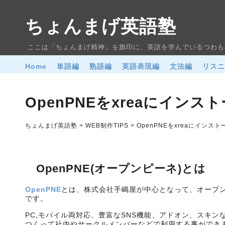
ちょんまげ英語塾
ここは「ちょんまげ精神」を旗印に、英語を学んでいるつわも
Home
単語編
熟語編
英語表現編
文法編
リス
OpenPNEをxreaにインス
ちょんまげ英語塾 > WEB制作TIPS > OpenPNEをxreaにインス
OpenPNE(オープンピーネ)とは
OpenPNE
とは、株式会社手嶋屋が中心となって、オープン
です。
PC,モバイル両対応、豊富なSNS機能、アドオン、スキンな
つくって社内やサークルメンバーなどで利用する事ができ