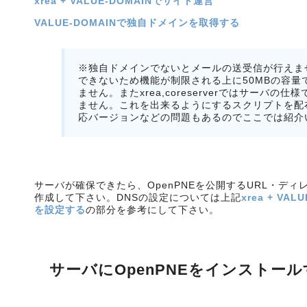
xrea + VALUE-DOMAINでサイト運営
VALUE-DOMAINで独自ドメインを取得する
※独自ドメインでないとメールの送受信が行えませ
できないため機能が制限される上に50MBの容
ません。またxrea,coreserverではサーバ
ません。これを出来るようにするスクリプトを配
応バージョンなどの問題もあるのでここでは紹介
サーバが確保できたら、OpenPNEを公開するURL・デ
作成して下さい。DNSの設定については上記
xrea + VA
を設定する
の部分を参考にして下さい。
サーバにOpenPNEをインストール