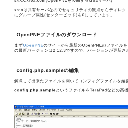
sXXX.xrea.com(OpenPNEを公開するxreaサーバ)
xreaは共有サーバなのでセキュリティの観点からディレ
にグループ属性(センターピッド)を0にしています。
OpenPNEファイルのダウンロード
まず
OpenPNE
のサイトから最新のOpenPNEのファイ
の最新バージョンは2.12.3ですので、バージョンが更新
config.php.sample
の編集
解凍して出来たファイルを開いてコンフィグファイルを編
config.php.sample
というファイルをTeraPadなどの