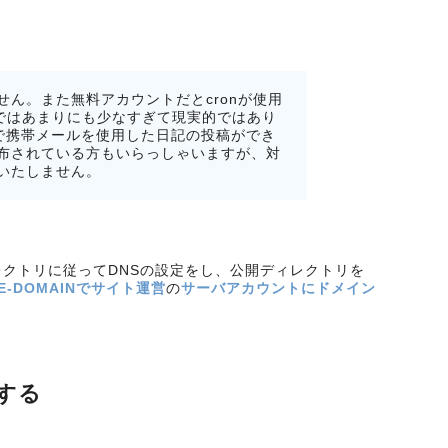
ん。また無料アカウントだとcronが使用
量ではあまりにも少なすぎて現実的ではあり
の仕様で携帯メールを使用した日記の投稿ができ
布されている方もいらっしゃいますが、対
いたしません。
ィレクトリに従ってDNSの設定をし、公開ディレクトリを
LUE-DOMAINでサイト運営
の
サーバアカウントにドメイン
する