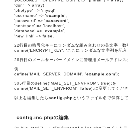
'dsn' => array(
'phptype' => 'mysql',
'username' => '
example
',
'password' => '
password
',
'hostspec' => 'localhost',
'database' => '
example
',
'new_link' => false,
22行目の暗号化キーにランダムな組み合わせの英文字・数
define('ENCRYPT_KEY', 'ここにランダムな文字列を記
26行目のメールサーバードメインに管理用メールアドレス
例
define('MAIL_SERVER_DOMAIN', '
example.com
');
395行目のdefine('MAIL_SET_ENVFROM', true);を
define('MAIL_SET_ENVFROM',
false
);に変更してくだ
以上を編集したら
config.php
というファイル名で保存し
config.inc.phpの編集